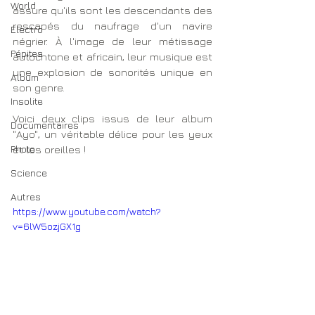
World
assure qu'ils sont les descendants des 
rescapés du naufrage d'un navire 
Electro
négrier. À l'image de leur métissage 
Pépites
autochtone et africain, leur musique est 
une explosion de sonorités unique en 
Album
son genre. 
Insolite
Voici deux clips issus de leur album 
Documentaires
"Ayo", un véritable délice pour les yeux 
Photo
et les oreilles !
Science
Autres
https://www.youtube.com/watch?
v=6lW5ozjGX1g