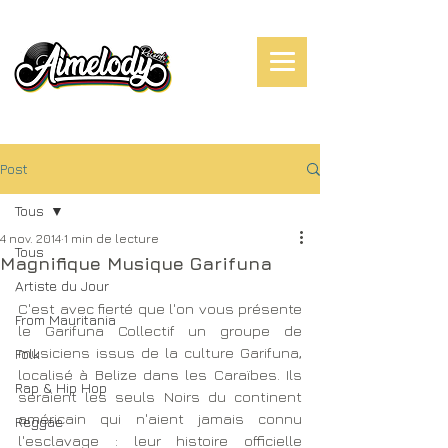
Post
Tous
4 nov. 2014
1 min de lecture
Tous
Magnifique Musique Garifuna
Artiste du Jour
C'est avec fierté que l'on vous présente 
From Mauritania
le Garifuna Collectif un groupe de 
musiciens issus de la culture Garifuna, 
Folk
localisé à Belize dans les Caraïbes. Ils 
Rap & Hip Hop
seraient les seuls Noirs du continent 
américain qui n'aient jamais connu 
Reggae
l'esclavage : leur histoire officielle 