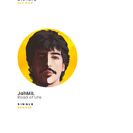
Hip Hop
JahMiL
Road of Life
Single
Reggae