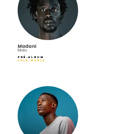
Madani
Malu
Pré-Album
Folk, World