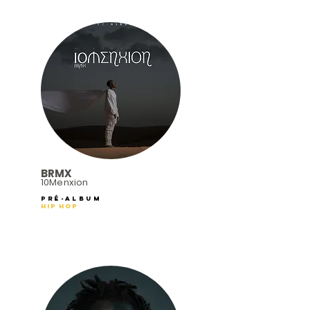
BRMX
10Menxion
Pré-Album
Hip Hop