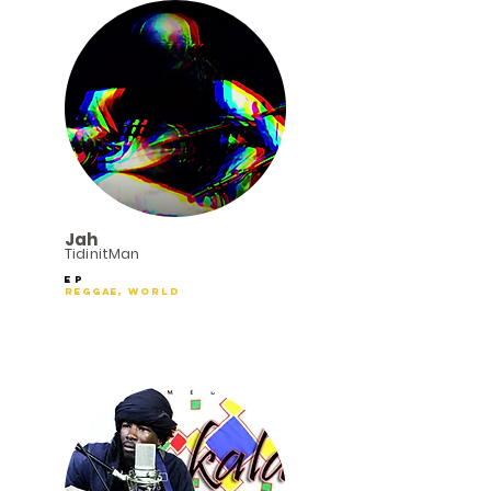
Jah
TidinitMan
EP
Reggae, World