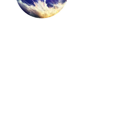
JahMiL
Late Night Beats
EP
Instrumentale, Reggae, Hip Hop
BDL Crew