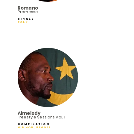
Romano
Promesse
Single
Folk
Aimelody
Freestyle Sessions Vol. 1
Compilation
Hip Hop, Reggae