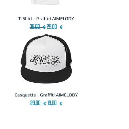
T-Shirt - Graffiti AIMELODY
Prix original
Prix promotionnel
39,00 €
29,00 €
Casquette - Graffiti AIMELODY
Prix original
Prix promotionnel
29,00 €
19,00 €