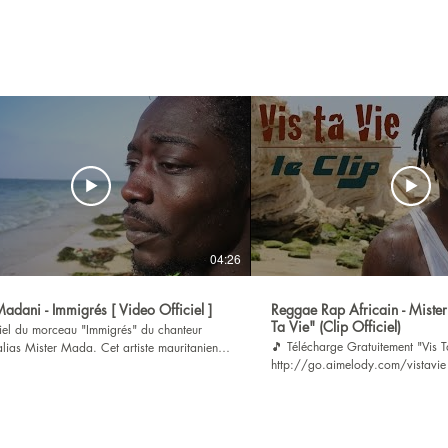
04:26
adani - Immigrés [ Video Officiel ]
Reggae Rap Africain - Mister
Ta Vie" (Clip Officiel)
ciel du morceau "Immigrés" du chanteur
🎵 Télécharge Gratuitement "Vis Ta Vie"
lias Mister Mada. Cet artiste mauritanien
http://go.aimelody.com/vistavie 🎥 Abonne-toi 
e de Nouadhibou nous invite à danser sur
http://go.aimelody.com/ytb 🎥 Suivre Madani :
 conscient enregistré dans son pays, tout
http://go.aimelody.com/madani 🌍 Suivre Aim
t un vibrant hommage aux migrants issus
: http://go.aimelody.com/tree Voici le clip du
ents flux migratoires autour du globe. 🎥
morceau "Vis ta Vie", composé et
 : https://go.aimelody.com/ytb 🌍 Suivez