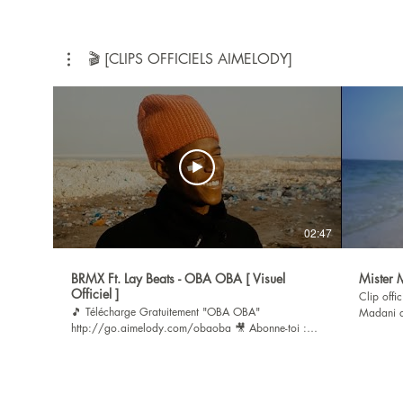
🎬 [CLIPS OFFICIELS AIMELODY]
02:47
BRMX Ft. Lay Beats - OBA OBA [ Visuel
Mister M
Officiel ]
Clip offi
🎵 Télécharge Gratuitement "OBA OBA"
Madani a
http://go.aimelody.com/obaoba 🎥 Abonne-toi :
originair
http://go.aimelody.com/ytb 🎥 Suivre BRMX :
du reggae
http://go.aimelody.com/brmx 🎥 Suivre Lay Beats :
en offran
http://go.aimelody.com/lay_ytb 🌍 Suivre Aimelody
des différ
: http://go.aimelody.com/tree Visuel officiel du
Abonne-toi