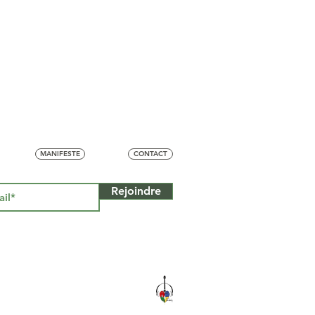
ui aiment parler en
i vivent leur vie
MANIFESTE
CONTACT
Rejoindre