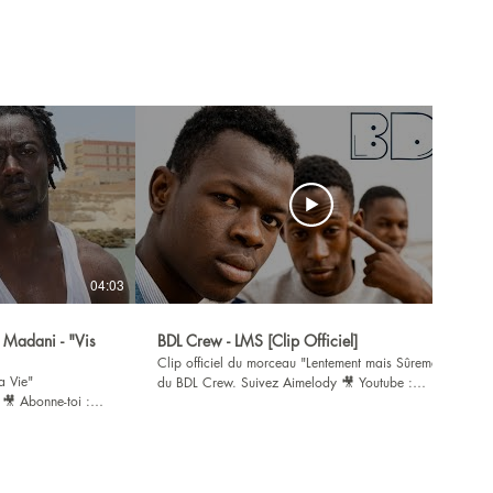
04:03
03:34
 Madani - "Vis
BDL Crew - LMS [Clip Officiel]
Clip officiel du morceau "Lentement mais Sûrement"
du BDL Crew. Suivez Aimelody 🎥 Youtube :
:
https://cutt.ly/ytbe 🌍 Réseaux :
https://cutt.ly/aimelody #LMS #BDLcrew #RapRim
elody
#Aimelody
 mixé par Mister