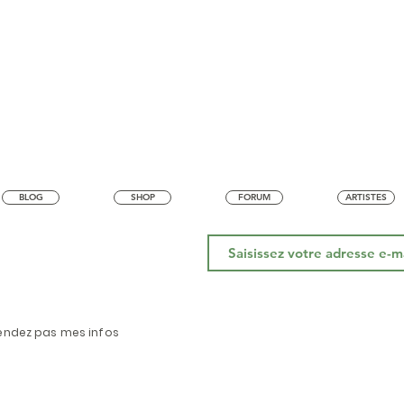
Mada! En dédicace à tous ceux q
 : https://go.aimelody.com/madani 🎵
mal sur le dos des gens et ceux qu
adani : https://go.aimelody.com/madani
par procuration. #Madani #VistaVie #Aimelody
s #Immigration #Reggae #Mauritanie
#Reggae #mauritanie
 #Aimelody
BLOG
SHOP
FORUM
ARTISTES
endez pas mes infos