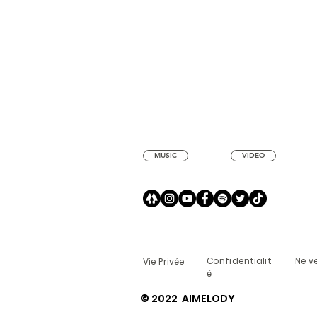
morceau "OBA OBA" de BRMX. Beat by Lay
Aimelody
Production Beats Filmé en Janvier 2020 #brmx
Suivez M
#obaoba #raprim #laybeats #mauritanie #aimelody
#Immigré
#Madani
MUSIC
VIDEO
Confidentialit
Ne v
Vie Privée
é
©
2022 AIMELODY