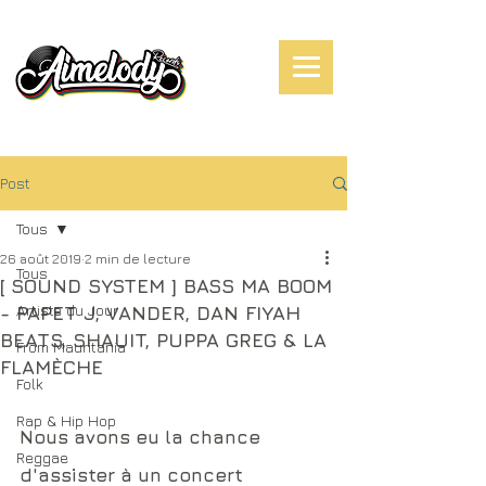
Post
Tous
26 août 2019
2 min de lecture
Tous
[ SOUND SYSTEM ] BASS MA BOOM
Artiste du Jour
- PAPET J, VANDER, DAN FIYAH
BEATS, SHAUIT, PUPPA GREG & LA
From Mauritania
FLAMÈCHE
Folk
Rap & Hip Hop
Nous avons eu la chance 
Reggae
d'assister à un concert 