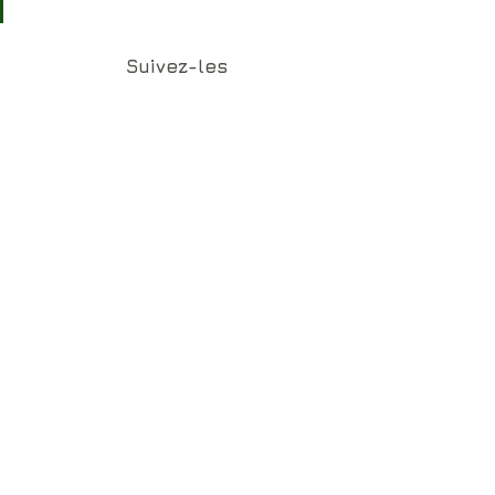
Suivez-les
Instagram PAPET-J
 - 
Facebook 
PAPET-J
Facebook Dan Fiyah Beats
 - 
Instagram Dan Fiyah
Facebook VANDER
LA Pointe Sec (Site Officiel)
Reggae
Pépites