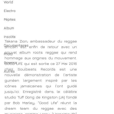
World
Electro
Pépites
Album
Insolite
Takana Zion, ambassadeur du reggae 
Documentaires
africain est enfin de retour avec un 
nouvel album roots reggae qui rend 
Photo
hommage aux origines du mouvement. 
Science
GOOD LIFE qui est sortie ce 27 Mai 2016 
chez Soulbeats Records est une 
Autres
nouvelle démonstration de l'artiste 
guinéen largement inspiré par les 
icônes jamaïcaines qui l'ont guidé 
jusqu'ici. Enregistré dans le célèbre 
studio Tuff Gong de Kingston (JA) fondé 
par Bob Marley, "Good Life" réunit la 
dream team du reggae avec des 
musiciens comme Leroy "Horsemouth" 