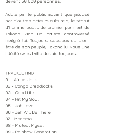
devant 50 000 personnes. 
Adulé par le public autant que jalousé 
par d'autres acteurs culturels, le statut 
d'homme public de premier plan fait de 
Takana Zion un artiste controversé 
malgré lui. Toujours soucieux du bien-
être de son peuple, Takana lui voue une 
fidélité sans faille depuis toujours.
TRACKLISTING  
01 - Africa Unite 
02 - Congo Dreadlocks 
03 - Good Life 
04 - Hit My Soul 
05 - Jah Love 
06 - Jah Will Be There 
07 - Mariama 
08 - Protect Myself 
09 - Rainbow Generation 