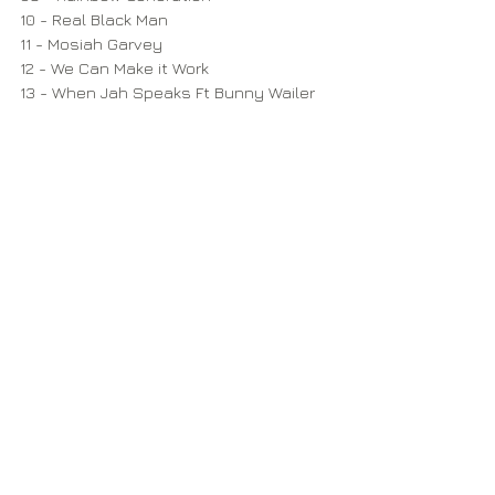
10 - Real Black Man 
11 - Mosiah Garvey 
12 - We Can Make it Work 
13 - When Jah Speaks Ft Bunny Wailer 
#ArtisteduJour
Reggae