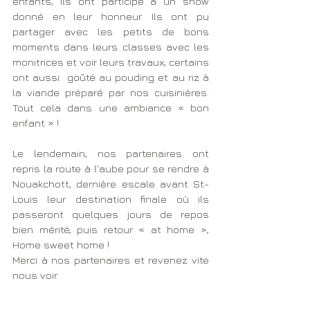
enfants, ils ont participé à un show 
donné en leur honneur. Ils ont pu 
partager avec les petits de bons 
moments dans leurs classes avec les 
monitrices et voir leurs travaux; certains 
ont aussi  goûté au pouding et au riz à 
la viande préparé par nos cuisinières. 
Tout cela dans une ambiance « bon 
enfant » !
Le lendemain, nos partenaires ont 
repris la route à l'aube pour se rendre à 
Nouakchott, dernière escale avant St-
Louis leur destination finale où ils 
passeront quelques jours de repos 
bien mérité, puis retour « at home », 
Home sweet home ! 
Merci à nos partenaires et revenez vite 
nous voir.  