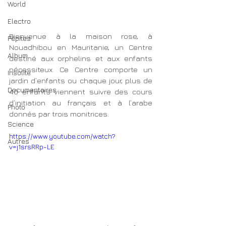
World
Electro
Bienvenue à la maison rose, à 
Pépites
Nouadhibou en Mauritanie, un Centre 
Album
destiné aux orphelins et aux enfants 
nécessiteux. Ce Centre comporte un 
Insolite
jardin d’enfants ou chaque jour, plus de 
Documentaires
40 enfants viennent suivre des cours 
d’initiation au français et à l’arabe 
Photo
donnés par trois monitrices. 
Science
https://www.youtube.com/watch?
Autres
v=j1srsRRp-LE