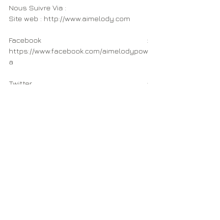
Nous Suivre Via :
Site web : http://www.aimelody.com
Facebook : 
https://www.facebook.com/aimelodypow
a 
Twitter : 
https://www.twitter.com/aimelodypowa
Mail : aimelody.gestion@gmail.com
#LaMaisonRose
#documentaire
From Mauritania
Documentaires