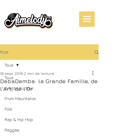
Post
Tous
18 sept. 2016
2 min de lecture
Tous
DebaDemba: la Grande Famille, de
Artiste du Jour
l'Art, de l'Or
From Mauritania
Folk
Rap & Hip Hop
Reggae