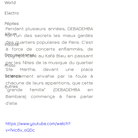
World
Electro
Pépites
Pendant plusieurs années, DEBADEMBA 
Album
fût l'un des secrets les mieux gardés 
des quartiers populaires de Paris. C'est 
Insolite
à force de concerts enflammés, de 
Documentaires
l'Olympic Café au Kafé Bleu en passant 
par les fêtes de la musique du quartier 
Photo
Ste Marthe, devant une place 
Science
littéralement envahie par la foule à 
chacune de leurs apparitions, que cette 
Autres
"grande famille" (DEBADEMBA en 
Bambara) commença à faire parler 
d'elle. 
https://www.youtube.com/watch?
v=7xIc6v_oQDc