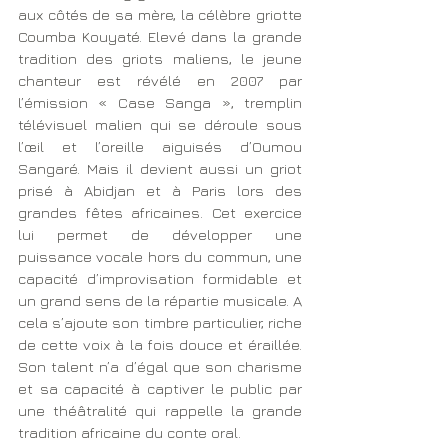
aux côtés de sa mère, la célèbre griotte 
Coumba Kouyaté. Elevé dans la grande 
tradition des griots maliens, le jeune 
chanteur est révélé en 2007 par 
l’émission « Case Sanga », tremplin 
télévisuel malien qui se déroule sous 
l’œil et l’oreille aiguisés d’Oumou 
Sangaré. Mais il devient aussi un griot 
prisé à Abidjan et à Paris lors des 
grandes fêtes africaines. Cet exercice 
lui permet de développer une 
puissance vocale hors du commun, une 
capacité d’improvisation formidable et 
un grand sens de la répartie musicale. A 
cela s’ajoute son timbre particulier, riche 
de cette voix à la fois douce et éraillée. 
Son talent n’a d’égal que son charisme 
et sa capacité à captiver le public par 
une théâtralité qui rappelle la grande 
tradition africaine du conte oral.