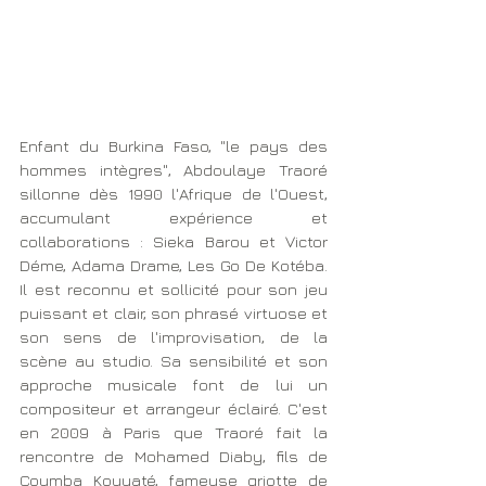
Enfant du Burkina Faso, "le pays des 
hommes intègres", Abdoulaye Traoré 
sillonne dès 1990 l'Afrique de l'Ouest, 
accumulant expérience et 
collaborations : Sieka Barou et Victor 
Déme, Adama Drame, Les Go De Kotéba. 
Il est reconnu et sollicité pour son jeu 
puissant et clair, son phrasé virtuose et 
son sens de l'improvisation, de la 
scène au studio. Sa sensibilité et son 
approche musicale font de lui un 
compositeur et arrangeur éclairé. C'est 
en 2009 à Paris que Traoré fait la 
rencontre de Mohamed Diaby, fils de 
Coumba Kouyaté, fameuse griotte de 