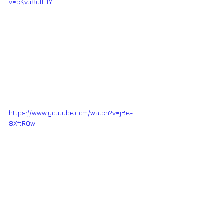
v=cKvu8dfITlY
https://www.youtube.com/watch?v=jBe-
8XftRQw
#afriquedel39ouest
#folklore