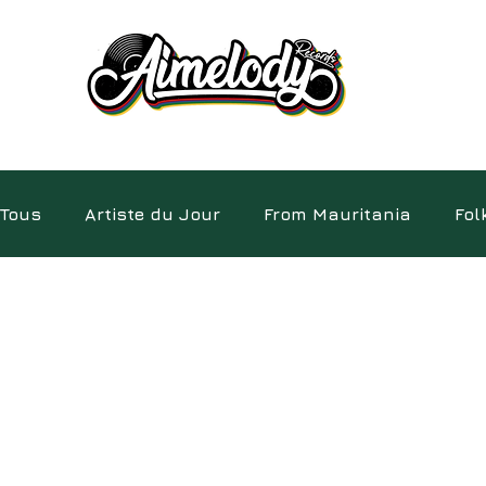
Tous
Artiste du Jour
From Mauritania
Fol
Electro
Pépites
Album
Insolite
D