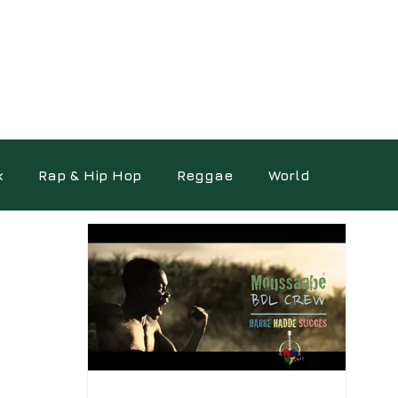
k
Rap & Hip Hop
Reggae
World
ocumentaires
Photo
Science
Autres