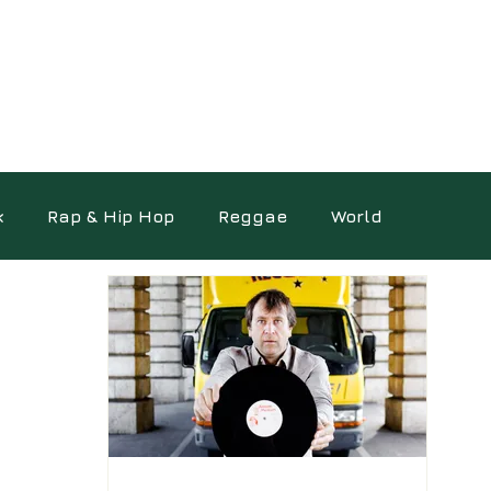
k
Rap & Hip Hop
Reggae
World
ocumentaires
Photo
Science
Autres