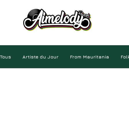
Tous
Artiste du Jour
From Mauritania
Fol
Electro
Pépites
Album
Insolite
D