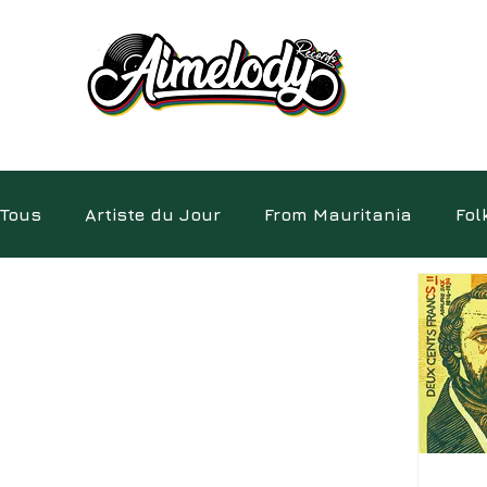
Tous
Artiste du Jour
From Mauritania
Fol
Electro
Pépites
Album
Insolite
D