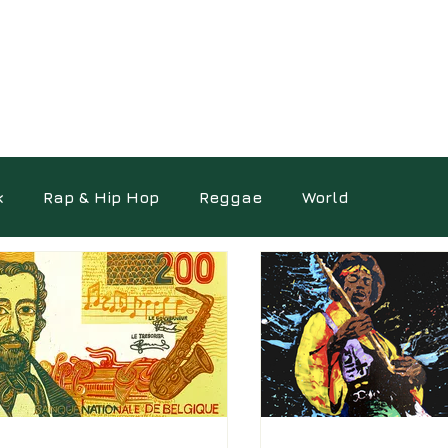
k
Rap & Hip Hop
Reggae
World
ocumentaires
Photo
Science
Autres