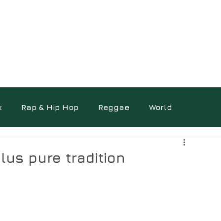
k
Rap & Hip Hop
Reggae
World
ocumentaires
Photo
Science
Autres
lus pure tradition