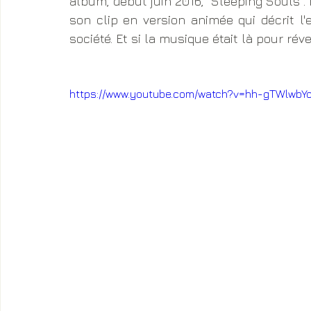
album, début juin 2016, "Sleeping Souls"
son clip en version animée qui décrit l
société. Et si la musique était là pour ré
https://www.youtube.com/watch?v=hh-gTWlwbY