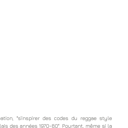
tion, "s’inspirer des codes du reggae style 
lais des années 1970-80". Pourtant, même si la 