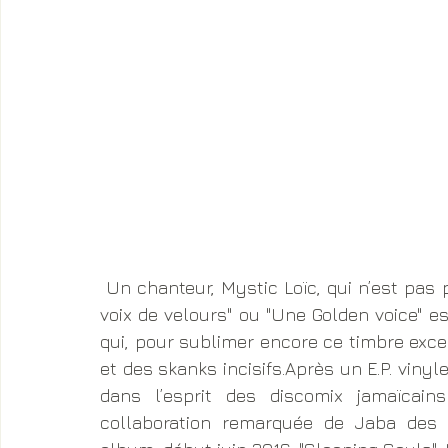
 Un chanteur, Mystic Loïc, qui n’est pas pour rien dans la personnalité du groupe. "Une 
voix de velours" ou "Une Golden voice" e
qui, pour sublimer encore ce timbre excep
et des skanks incisifs.Après un E.P. vinyle
dans l’esprit des discomix jamaïcai
collaboration remarquée de Jaba des M