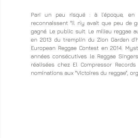
Pari un peu risqué : à l’époque, en
reconnaissent "il n’y avait que peu de g
gagné. Le public suit. Le milieu reggae au
en 2013 du tremplin du Zion Garden d’h
European Reggae Contest en 2014. Mysti
années consécutives le Reggae Singers 
réalisées chez El Compressor Records 
nominations aux "Victoires du reggae", or