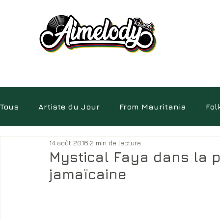
Tous
Artiste du Jour
From Mauritania
Fol
14 août 2016
2 min de lecture
Electro
Pépites
Album
Insolite
D
Mystical Faya dans la p
jamaïcaine