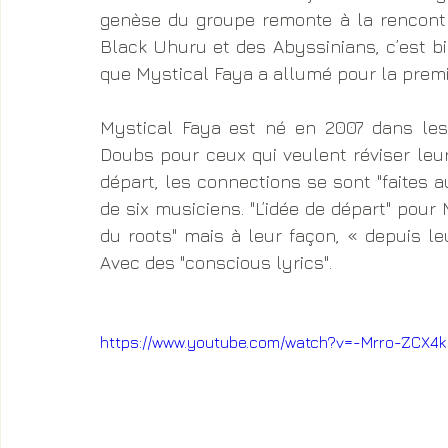
genèse du groupe remonte à la rencontr
Black Uhuru et des Abyssinians, c’est bi
que Mystical Faya a allumé pour la premi
Mystical Faya est né en 2007 dans les
Doubs pour ceux qui veulent réviser leur
départ, les connections se sont "faites a
de six musiciens. "L’idée de départ" pour M
du roots" mais à leur façon, « depuis le
Avec des "conscious lyrics".
https://www.youtube.com/watch?v=-Mrro-ZCX4k