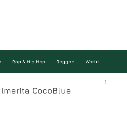
k
Rap & Hip Hop
Reggae
World
ocumentaires
Photo
Science
Autres
lmerita CocoBlue