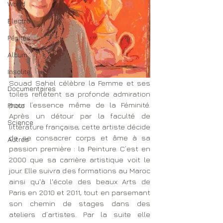
World
Electro
Pépites
Album
Insolite
Souad Sahel célèbre la Femme et ses 
Documentaires
toiles reflètent sa profonde admiration 
pour l’essence même de la Féminité. 
Photo
Après un détour par la faculté de 
Science
littérature française, cette artiste décide 
de se consacrer corps et âme à sa 
Autres
passion première : la Peinture. C’est en 
2000 que sa carrière artistique voit le 
jour. Elle suivra des formations au Maroc 
ainsi qu'à l'école des beaux Arts de 
Paris en 2010 et 2011, tout en parsemant 
son chemin de stages dans des 
ateliers d’artistes. Par la suite elle 