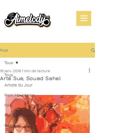
Post
Tous
18 janv. 2016
1 min de lecture
Tous
Arté Sue, Souad Sahel
Artiste du Jour
From Mauritania
Folk
Rap & Hip Hop
Reggae