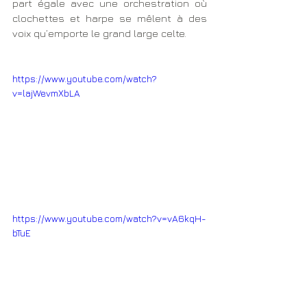
part égale avec une orchestration où 
clochettes et harpe se mêlent à des 
voix qu’emporte le grand large celte.
https://www.youtube.com/watch?
v=lajWevmXbLA
https://www.youtube.com/watch?v=vA6kqH-
bTuE