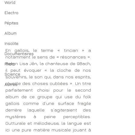
World
Electro
Pépites
Album
Insolite
En gallois, le terme « tincian » a 
Documentaires
notamment le sens de « résonances ». 
Selon Lisa Jên, la chanteuse de 9Bach, 
Photo
il peut évoquer « la cloche de nos 
Science
souvenirs, le son qui, dans nos esprits, 
réveille des choses oubliées ». Un titre 
Autres
parfaitement choisi pour le second 
album de ce groupe qui use du folk 
gallois comme d’une surface fragile 
derrière laquelle s’agiteraient des 
mystères à peine perceptibles. 
Gutturale et mélodieuse, la langue est 
ici une pure matière musicale jouant à 