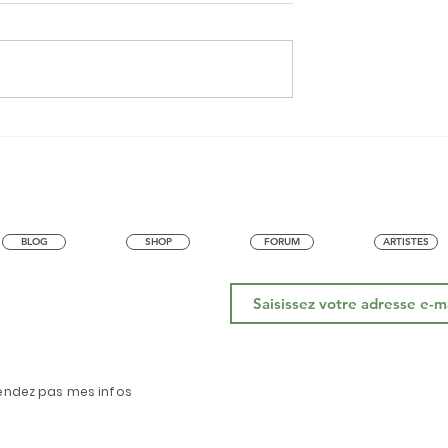
BRMX - OBA OBA
nt Noir :
t Books
BLOG
SHOP
FORUM
ARTISTES
endez pas mes infos