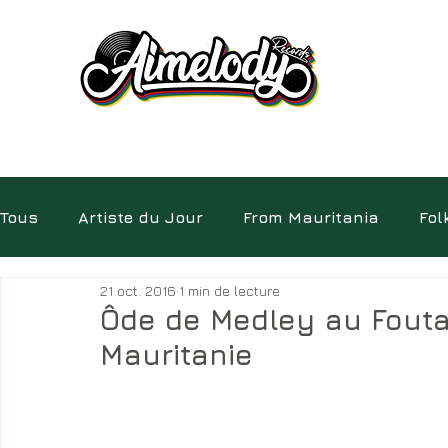
Tous
Artiste du Jour
From Mauritania
Fol
21 oct. 2016
1 min de lecture
Electro
Pépites
Album
Insolite
D
Ôde de Medley au Fouta
Mauritanie