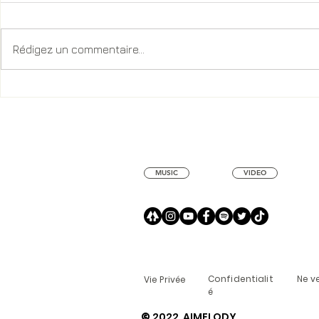
Rédigez un commentaire...
Mélodie Roba : Une Voix
CTD Diama
Qui Connecte les Âmes et
HOURA Fea
Éveille les Cœurs.
MUSIC
VIDEO
Confidentialit
Ne v
Vie Privée
é
©
2022 AIMELODY