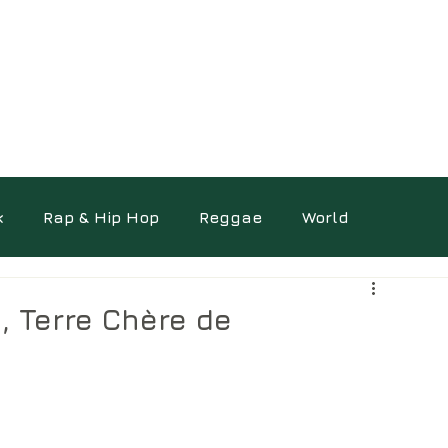
k
Rap & Hip Hop
Reggae
World
ocumentaires
Photo
Science
Autres
, Terre Chère de